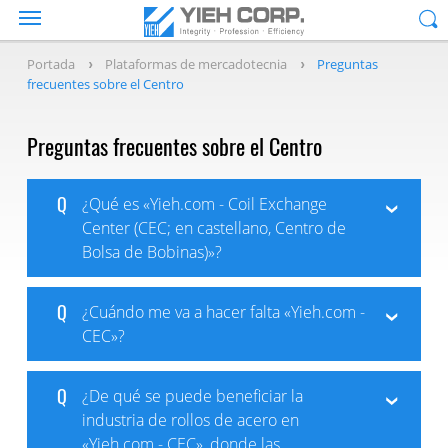
Portada
Plataformas de mercadotecnia
Preguntas
frecuentes sobre el Centro
Preguntas frecuentes sobre el Centro
Q
¿Qué es «Yieh.com - Coil Exchange
Center (CEC; en castellano, Centro de
Bolsa de Bobinas)»?
Q
¿Cuándo me va a hacer falta «Yieh.com -
CEC»?
Q
¿De qué se puede beneficiar la
industria de rollos de acero en
«Yieh.com - CEC», donde las