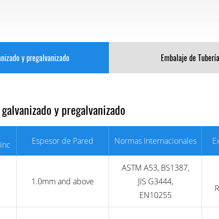
anizado y pregalvanizado
Embalaje de Tubería
 galvanizado y pregalvanizado
Espesor de Pared
Normas Internacionales
E
inc
ASTM A53, BS1387,
1.0mm and above
JIS G3444,
R
EN10255