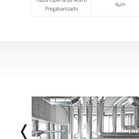
Tubo/Tubería de Acero
4μm
Pregalvanizado