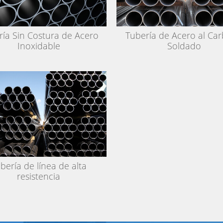
ría Sin Costura de Acero
Tubería de Acero al Ca
Inoxidable
Soldado
bería de línea de alta
resistencia