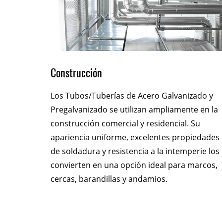
Construcción
ado y
Los Tubos/Tuberías de Acero Galvanizado y
ar para
Pregalvanizado se utilizan ampliamente en la
ie
construcción comercial y residencial. Su
a un flujo
apariencia uniforme, excelentes propiedades
de soldadura y resistencia a la intemperie los
Estos
convierten en una opción ideal para marcos,
e las
cercas, barandillas y andamios.
as y de
s o en