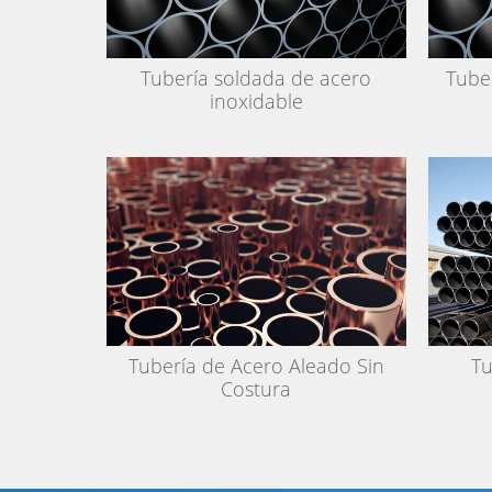
Tubería soldada de acero
Tube
inoxidable
Tubería de Acero Aleado Sin
Tu
Costura