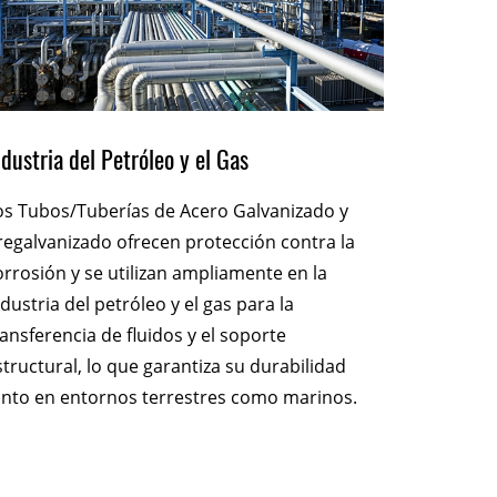
ndustria del Petróleo y el Gas
Sistemas
os Tubos/Tuberías de Acero Galvanizado y
Los Tubos
regalvanizado ofrecen protección contra la
Pregalva
orrosión y se utilizan ampliamente en la
sistemas 
ndustria del petróleo y el gas para la
resistent
ransferencia de fluidos y el soporte
de agua i
structural, lo que garantiza su durabilidad
acumulaci
anto en entornos terrestres como marinos.
tubos ofre
hace idea
jardinerí
ambiente