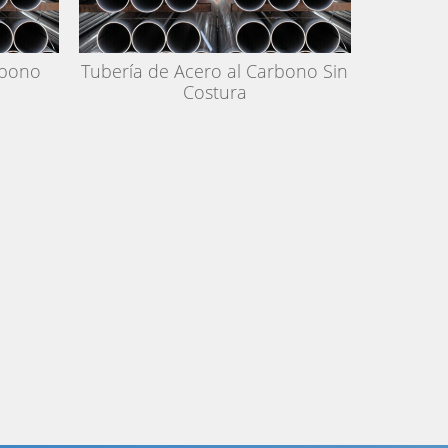
rbono
Tubería de Acero al Carbono Sin
Costura