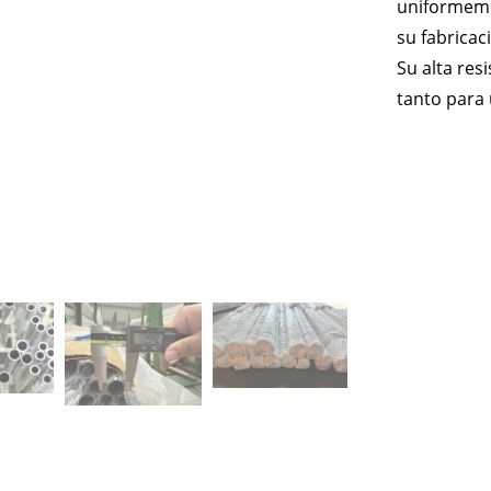
uniformeme
su fabricac
Su alta res
tanto para 