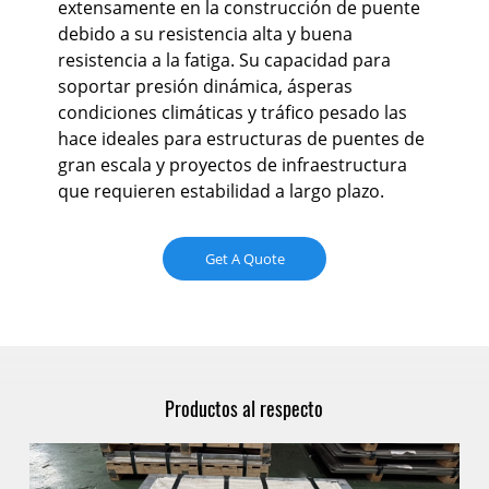
nte
extensamente en la construcción de puente
pa
debido a su resistencia alta y buena
má
resistencia a la fatiga. Su capacidad para
ope
soportar presión dinámica, ásperas
gar
condiciones climáticas y tráfico pesado las
am
hace ideales para estructuras de puentes de
 la
gran escala y proyectos de infraestructura
que requieren estabilidad a largo plazo.
Get A Quote
Productos al respecto