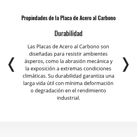
Propiedades de la Placa de Acero al Carbono
Durabilidad
recen
Las Placas de Acero al Carbono son
Las 
la
diseñadas para resistir ambientes
excel
 las
ásperos, como la abrasión mecánica y
gra
 carga
la exposición a extremas condiciones
y
climáticas. Su durabilidad garantiza una
pr
n
larga vida útil con mínima deformación
uni
zando
o degradación en el rendimiento
a
tural
industrial.