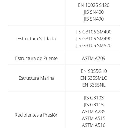
EN 10025 S420
JIS SN400
JIS SN490
JIS G3106 SM400
Estructura Soldada
JIS G3106 SM490
JIS G3106 SM520
Estructura de Puente
ASTM A709
EN S355G10
Estructura Marina
EN S355MLO
EN S355NL
JIS G3103
JIS G3115
ASTM A285
Recipientes a Presión
ASTM A515
ASTM A516