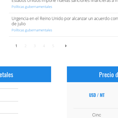
Estados Unidos impone nuevas sanciones financieras a i
Políticas gubernamentales
Urgencia en el Reino Unido por alcanzar un acuerdo come
de julio
Políticas gubernamentales
1
2
3
4
5
etales
Precio 
USD / MT
Cinc