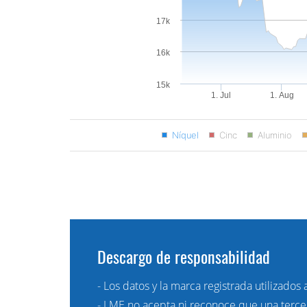
17k
16k
15k
1. Jul
1. Aug
Níquel
Cinc
Aluminio
Descargo de responsabilidad
- Los datos y la marca registrada utilizado
- LME no acepta ni reconoce que una tercer