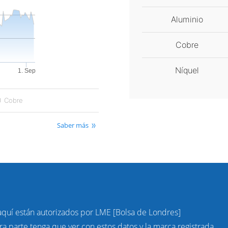
Aluminio
Cobre
Níquel
1. Sep
Cobre
Saber más
s aquí están autorizados por LME [Bolsa de Londres]
a parte tenga que ver con estos datos y la marca registrada.