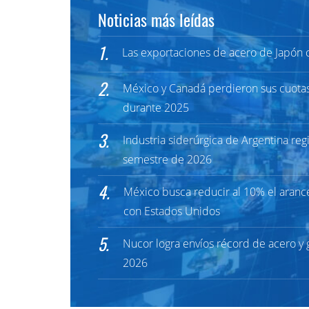
Noticias más leídas
1.
Las exportaciones de acero de Japón 
2.
México y Canadá perdieron sus cuota
durante 2025
3.
Industria siderúrgica de Argentina re
semestre de 2026
4.
México busca reducir al 10% el aranc
con Estados Unidos
5.
Nucor logra envíos récord de acero y 
2026