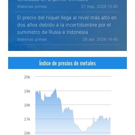
Materias primas
27 may. 2026 13:40
El precio del níquel llega al nivel más alto en
dos años debido a la incertidumbre por el
suministro de Rusia e Indonesia
Materias primas
28 abr. 2026 14:45
Índice de precios de metales
20k
19k
18k
17k
16k