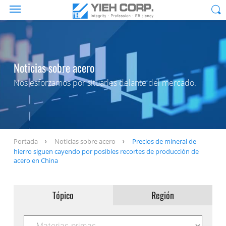
Noticias sobre acero
Nos esforzamos por situarles delante del mercado.
Portada
Noticias sobre acero
Precios de mineral de
hierro siguen cayendo por posibles recortes de producción de
acero en China
Tópico
Región