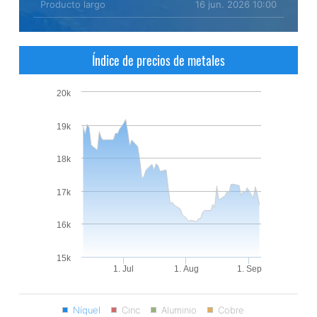
Producto largo
16 jun. 2026 10:00
Índice de precios de metales
20k
19k
18k
17k
16k
15k
1. Jul
1. Aug
1. Sep
Níquel
Cinc
Aluminio
Cobre