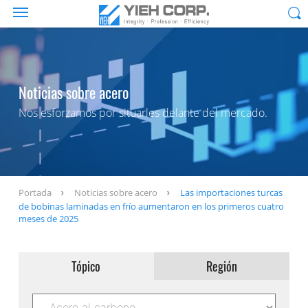
Noticias sobre acero
Nos esforzamos por situarles delante del mercado.
Portada
Noticias sobre acero
Las importaciones turcas
de bobinas laminadas en frío aumentaron en los primeros cuatro
meses de 2025
Tópico
Región