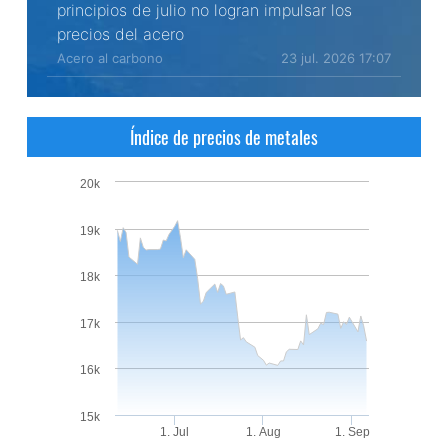
principios de julio no logran impulsar los
precios del acero
Acero al carbono
23 jul. 2026 17:07
Índice de precios de metales
20k
19k
18k
17k
16k
15k
1. Jul
1. Aug
1. Sep