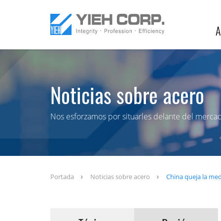
A
Noticias sobre acero
Nos esforzamos por situarles delante del merca
Portada
Noticias sobre acero
China queja la med