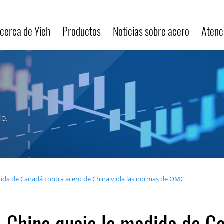
cerca de Yieh
Productos
Noticias sobre acero
Atenci
do.
ida de Canadá contra acero de China viola las normas de OMC
China queja la medida de C