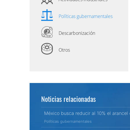
Políticas gubernamentales
Descarbonización
Otros
Noticias relacionadas
México busca reducir al 10% el arancel
Políticas gubernamentales