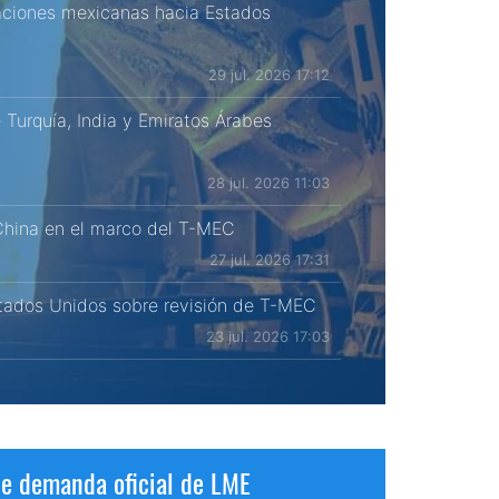
taciones mexicanas hacia Estados
29 jul. 2026 17:12
Turquía, India y Emiratos Árabes
28 jul. 2026 11:03
 China en el marco del T-MEC
27 jul. 2026 17:31
stados Unidos sobre revisión de T-MEC
23 jul. 2026 17:03
de demanda oficial de LME