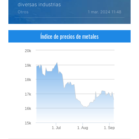
diversas industrias
Otros
1 mar. 2024 11:48
Índice de precios de metales
20k
19k
18k
17k
16k
15k
1. Jul
1. Aug
1. Sep